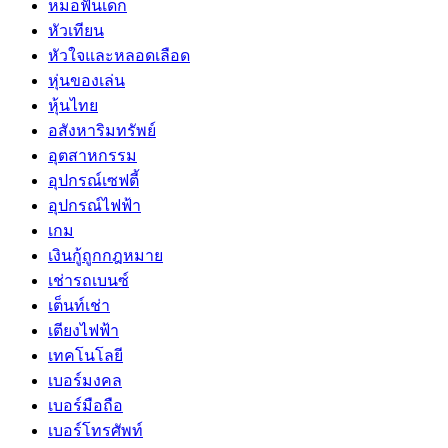
หมอฟันเด็ก
หัวเทียน
หัวใจและหลอดเลือด
หุ่นของเล่น
หุ้นไทย
อสังหาริมทรัพย์
อุตสาหกรรม
อุปกรณ์เซฟตี้
อุปกรณ์ไฟฟ้า
เกม
เงินกู้ถูกกฎหมาย
เช่ารถเบนซ์
เต็นท์เช่า
เตียงไฟฟ้า
เทคโนโลยี
เบอร์มงคล
เบอร์มือถือ
เบอร์โทรศัพท์